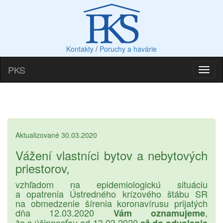
Kontakty
/
Poruchy a havárie
PKS
Aktualizované 30.03.2020
Vážení vlastníci bytov a nebytových
priestorov,
vzhľadom na epidemiologickú situáciu
a opatrenia Ústredného krízového štábu SR
na obmedzenie šírenia koronavírusu prijatých
dňa 12.03.2020
,
Vám oznamujeme
že s účinnosťou od 13.03.2020