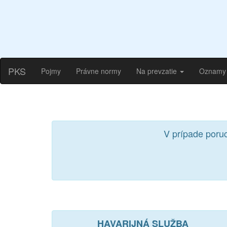
PKS
Pojmy
Právne normy
Na prevzatie
Oznamy
V prípade poru
HAVARIJNÁ SLUŽBA