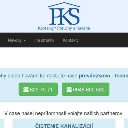
Kontakty
/
Poruchy a havárie
Návody
Iné stránky
Kontakty
chy alebo havárie kontaktujte naše
prevádzkovo - tech
625 73 71
0948 600 530
V čase našej neprítomnosti volajte našich partnerov:
ČISTENIE KANALIZÁCIÍ